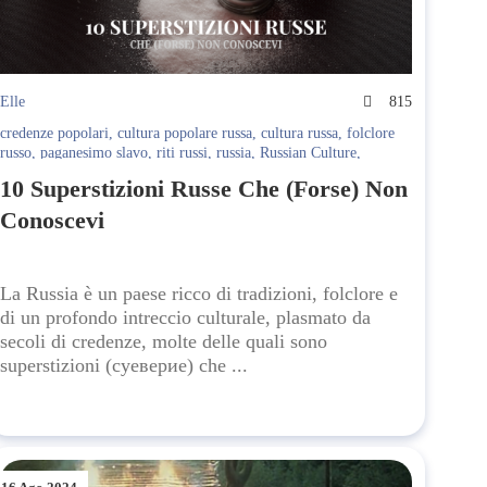
Elle
815
credenze popolari
,
cultura popolare russa
,
cultura russa
,
folclore
russo
,
paganesimo slavo
,
riti russi
,
russia
,
Russian Culture
,
simbolismo russo
,
superstizioni russe
,
superstizioni viaggio
,
10 Superstizioni Russe Che (Forse) Non
toccare legno
,
tradizioni russe
,
usanze quotidiane
,
usanze russe
,
vita contadina
Conoscevi
La Russia è un paese ricco di tradizioni, folclore e
di un profondo intreccio culturale, plasmato da
secoli di credenze, molte delle quali sono
superstizioni (суеверие) che ...