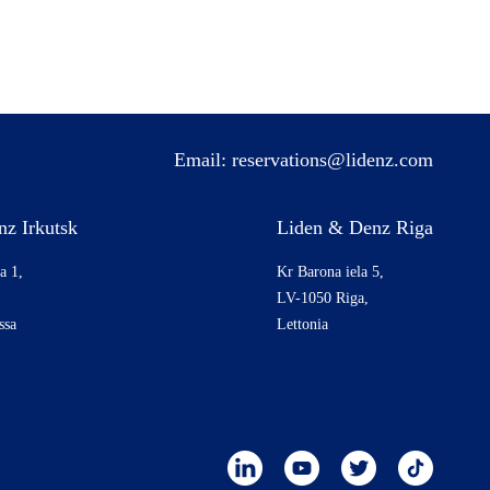
Email:
reservations@lidenz.com
z Irkutsk
Liden & Denz Riga
a 1,
Kr Barona iela 5,
,
LV-1050 Riga,
ssa
Lettonia