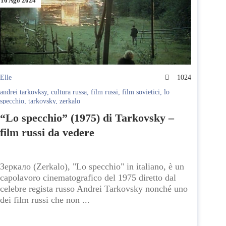
16 Ago 2024
Elle
1024
andrei tarkovksy
,
cultura russa
,
film russi
,
film sovietici
,
lo
specchio
,
tarkovsky
,
zerkalo
“Lo specchio” (1975) di Tarkovsky –
film russi da vedere
Зеркало (Zerkalo), "Lo specchio" in italiano, è un
capolavoro cinematografico del 1975 diretto dal
celebre regista russo Andrei Tarkovsky nonché uno
dei film russi che non ...