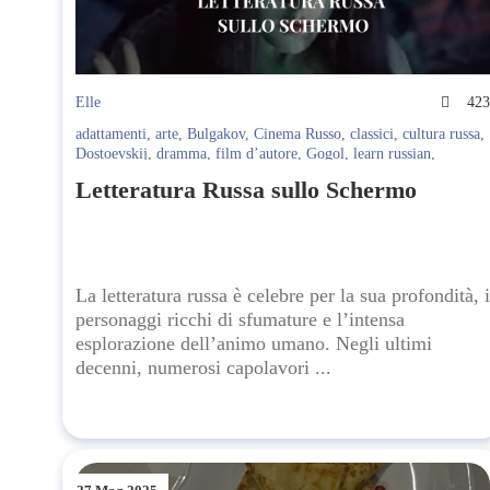
Elle
42
adattamenti
,
arte
,
Bulgakov
,
Cinema Russo
,
classici
,
cultura russa
,
Dostoevskij
,
dramma
,
film d’autore
,
Gogol
,
learn russian
,
Letteratura russa
,
registi russi
,
romanticismo
,
serie TV
,
televisione
,
Letteratura Russa sullo Schermo
Tolstoj
La letteratura russa è celebre per la sua profondità, i
personaggi ricchi di sfumature e l’intensa
esplorazione dell’animo umano. Negli ultimi
decenni, numerosi capolavori ...