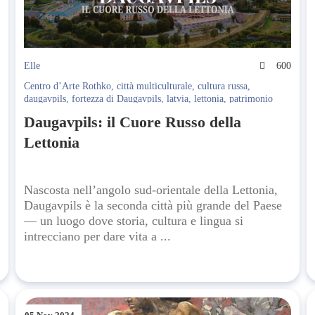
3
Elle
600
Centro d’Arte Rothko
,
città multiculturale
,
cultura russa
,
daugavpils
,
fortezza di Daugavpils
,
latvia
,
lettonia
,
patrimonio
culturale
,
tradizioni russe
,
turismo in Lettonia
,
viaggi in Lettonia
Daugavpils: il Cuore Russo della
Lettonia
Nascosta nell’angolo sud-orientale della Lettonia,
Daugavpils è la seconda città più grande del Paese
— un luogo dove storia, cultura e lingua si
intrecciano per dare vita a ...