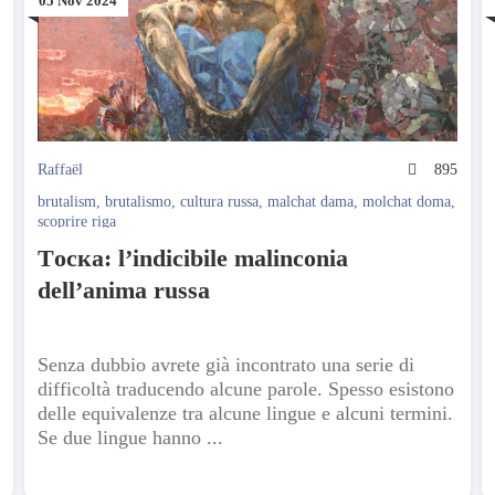
05 Nov 2024
3
Raffaël
895
brutalism
,
brutalismo
,
cultura russa
,
malchat dama
,
molchat doma
,
scoprire riga
Tоска: l’indicibile malinconia
dell’anima russa
Senza dubbio avrete già incontrato una serie di
difficoltà traducendo alcune parole. Spesso esistono
delle equivalenze tra alcune lingue e alcuni termini.
Se due lingue hanno ...