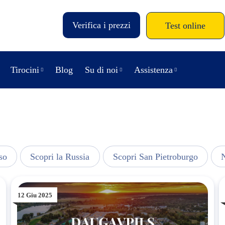
Verifica i prezzi
Test online
Tirocini
Blog
Su di noi
Assistenza
so
Scopri la Russia
Scopri San Pietroburgo
N
12 Giu 2025