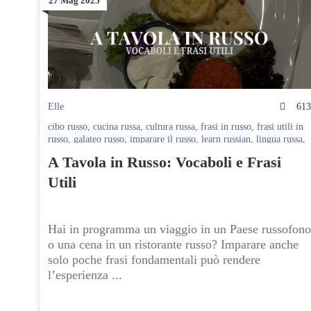
27 Mag 2025
Elle
61
cibo russo
,
cucina russa
,
cultura russa
,
frasi in russo
,
frasi utili in
russo
,
galateo russo
,
imparare il russo
,
learn russian
,
lingua russa
,
menù in russo
,
ordinare in russo
,
parole russe
,
ristorante russo
,
A Tavola in Russo: Vocaboli e Frasi
Russian Culture
,
Russian Food
,
russo per turisti
,
viaggiare in
Russia
,
vocabolario russo
Utili
Hai in programma un viaggio in un Paese russofono
o una cena in un ristorante russo? Imparare anche
solo poche frasi fondamentali può rendere
l’esperienza ...