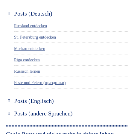
Posts (Deutsch)
Russland entdecken
St. Petersburg entdecken
Moskau entdecken
Riga entdecken
Russisch lernen
Feste und Feiern (праздники)
Posts (Englisch)
Discover Russia
Posts (andere Sprachen)
Discover St. Petersburg
Espanol
Discover Moscow
Italiano
Coole Posts und vieles mehr in deiner Inbox