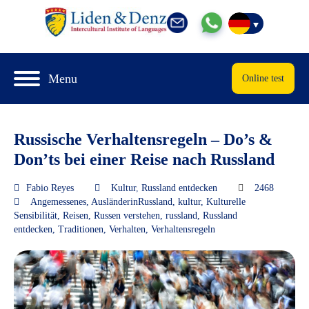
Menu
Online test
Russische Verhaltensregeln – Do’s &
Don’ts bei einer Reise nach Russland
Fabio Reyes
Kultur
,
Russland entdecken
2468
Angemessenes
,
AusländerinRussland
,
kultur
,
Kulturelle
Sensibilität
,
Reisen
,
Russen verstehen
,
russland
,
Russland
entdecken
,
Traditionen
,
Verhalten
,
Verhaltensregeln