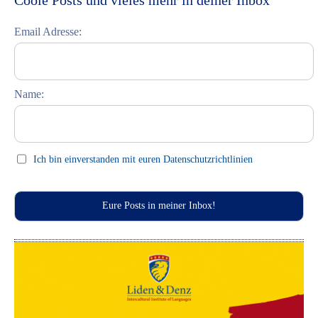
Discover Riga
Email Adresse:
Learning Russian
Student Interviews
Name:
Celebrations (праздники)
This Day in History
Press clips
Ich bin einverstanden mit euren Datenschutzrichtlinien