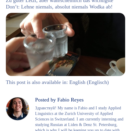
Zu guter Letzt, aber wahrscheinlich das wichtigste
Don’t: Lehne niemals, absolut niemals Wodka ab!
This post is also available in:
English
(
Englisch
)
Posted by Fabio Reyes
Здравствуй! My name is Fabio and I study Applied
Linguistics at the Zurich University of Applied
Sciences in Switzerland. I am currently interning and
studying Russian at Liden & Denz St. Petersburg,
which is why I will be keeping you up to date with