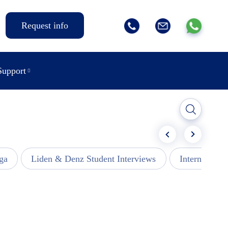
Request info
Support
ga
Liden & Denz Student Interviews
Internships -