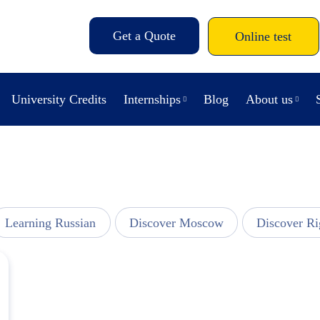
Get a Quote
Online test
University Credits
Internships
Blog
About us
Learning Russian
Discover Moscow
Discover Ri