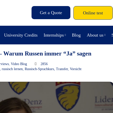
Get a Quote
Online test
University Credits
Internships
Blog
About us
 – Warum Russen immer “Ja” sagen
rviews
,
Video Blog
2856
,
russisch lernen
,
Russisch-Sprachkurs
,
Transfer
,
Vorsicht