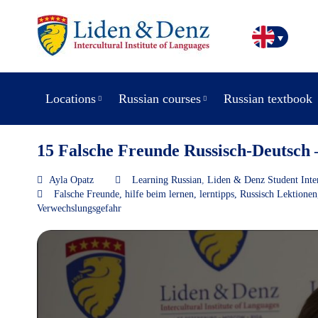
Locations
Russian courses
Russian textbook
15 Falsche Freunde Russisch-Deutsch
Ayla Opatz
Learning Russian
,
Liden & Denz Student Inte
Falsche Freunde
,
hilfe beim lernen
,
lerntipps
,
Russisch Lektionen
Verwechslungsgefahr