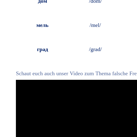
дом
/dom/
мель
/mel/
град
/grad/
Schaut euch auch unser Video zum Thema falsche Freu