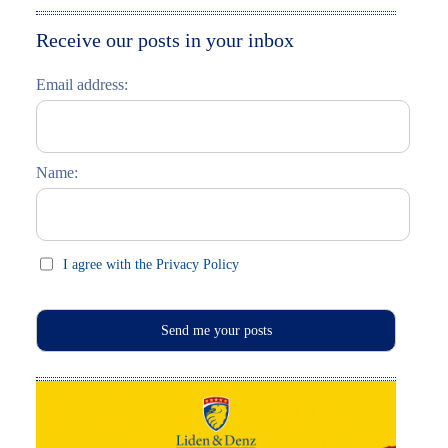
Moskau entdecken
Italiano
Receive our posts in your inbox
Riga entdecken
Email address:
Russisch lernen
Feste und Feiern (праздники)
Name:
I agree with the Privacy Policy