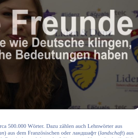
irca 500.000 Wörter. Dazu zählen auch Lehnwörter aus
an
) aus dem F
ranzösischen oder ландшафт (
landschaft
) aus