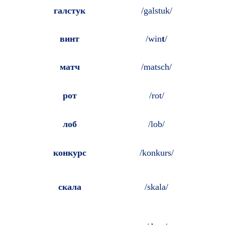
галстук
/galstuk/
винт
/win
t
/
матч
/matsch/
рот
/rot/
лоб
/lob/
конкурс
/konkurs/
скала
/skala/