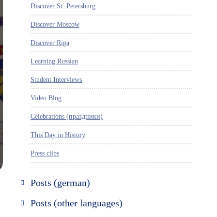
Discover St. Petersburg
Discover Moscow
Discover Riga
Learning Russian
Student Interviews
Video Blog
Celebrations (праздники)
This Day in History
Press clips
Posts (german)
Russland entdecken
Posts (other languages)
St. Petersburg entdecken
Espanol