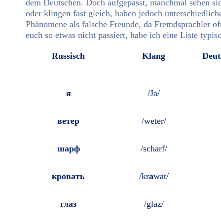
dem Deutschen. Doch aufgepasst, manchmal sehen sic
oder klingen fast gleich, haben jedoch unterschiedlic
Phänomene als falsche Freunde, da Fremdsprachler of
euch so etwas nicht passiert, habe ich eine Liste typi
Russisch
Klang
Deut
я
/Ja/
ветер
/weter/
шарф
/scharf/
кровать
/kr
a
wat/
глаз
/glaz/