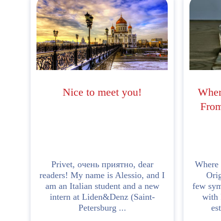
Nice to meet you!
Wher
From
Privet, очень приятнo, dear
Where 
readers! My name is Alessio, and I
Ori
am an Italian student and a new
few sym
intern at Liden&Denz (Saint-
with
Petersburg ...
es