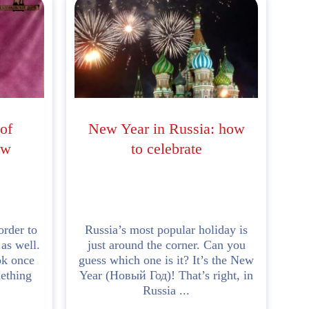
of
New Year in Russia: how
ow
to celebrate
order to
Russia’s most popular holiday is
as well.
just around the corner. Can you
ok once
guess which one is it? It’s the New
ething
Year (Новый Год)! That’s right, in
Russia ...