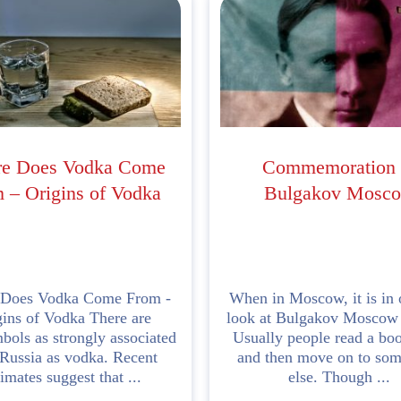
e Does Vodka Come
Commemoration 
 – Origins of Vodka
Bulgakov Mosc
Does Vodka Come From -
When in Moscow, it is in 
gins of Vodka There are
look at Bulgakov Moscow 
bols as strongly associated
Usually people read a bo
 Russia as vodka. Recent
and then move on to som
timates suggest that ...
else. Though ...