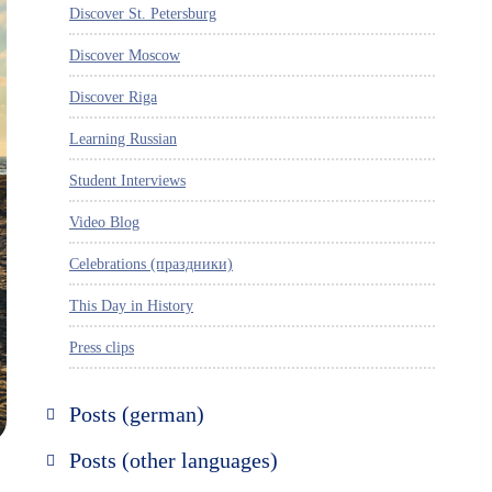
Discover St. Petersburg
Discover Moscow
Discover Riga
Learning Russian
Student Interviews
Video Blog
Celebrations (праздники)
This Day in History
Press clips
Posts (german)
Russland entdecken
Posts (other languages)
St. Petersburg entdecken
Espanol