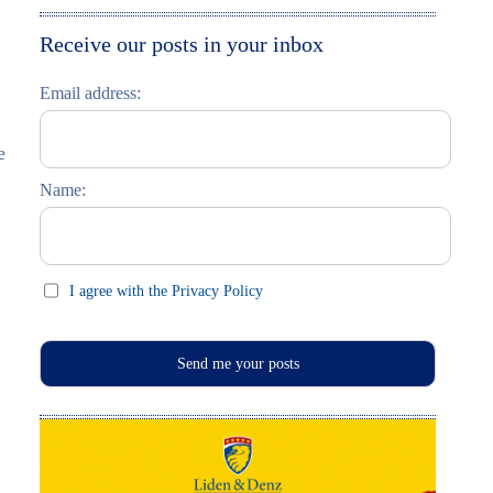
Moskau entdecken
Italiano
Receive our posts in your inbox
Riga entdecken
Email address:
Russisch lernen
e
Feste und Feiern (праздники)
Name:
I agree with the Privacy Policy