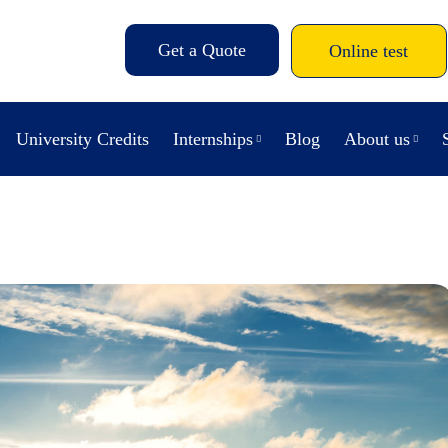
Get a Quote
Online test
University Credits
Internships
Blog
About us