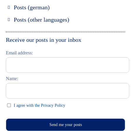
Posts (german)
Russland entdecken
Posts (other languages)
St. Petersburg entdecken
Espanol
Moskau entdecken
Italiano
Receive our posts in your inbox
Riga entdecken
Email address:
Russisch lernen
Feste und Feiern (праздники)
Name:
I agree with the Privacy Policy